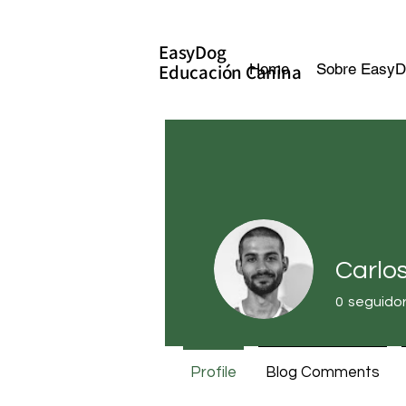
EasyDog
Educación Canina
Home
Sobre EasyD
Carlo
0
seguido
Profile
Blog Comments